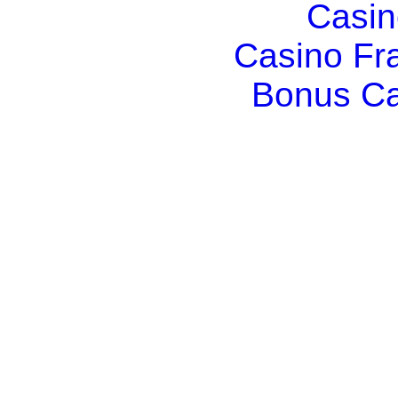
Comparateur B
Casin
Casin
Meilleur
Applic
Casino En
Nouveau C
Casin
Casino Fr
Bonus Ca