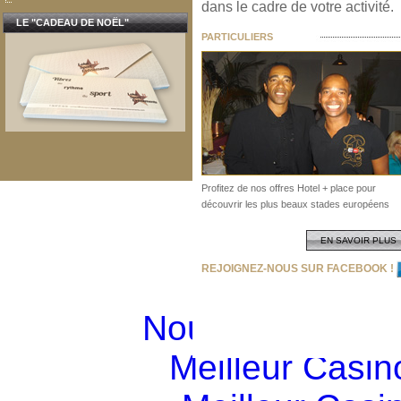
LOKO SPORT EVENEMENTS
Qual
NOS PRESTATIONS TYPES
l'événementiel sportif, conçue 
Relations publiques
événement majeur". Elle est à l
Stages sportifs
d'activité et de taille différente
Comité d'entreprises/Club sportif
Casinos Bonus
diverses prestations, comme l'o
Prestation sur mesure
match de football ou de rugby 
Prestation à l'étranger
Paris S
Tournois
qu'il est uniquement axé sur le
sikrebettingsider
pour trouver le
Casino En Ligne 
CONTACT
LOKO SPORT EVENEMENTS
William LOKO
Meilleur 
prestations de relations publiqu
Tél. : +33 6 87 81 46 06
tournois de foot, de rugby et au
contact@lokosportevenements.com
Casino En L
dans le cadre de votre activité.
LE "CADEAU DE NOËL"
PARTICULIERS
Casino En L
Casin