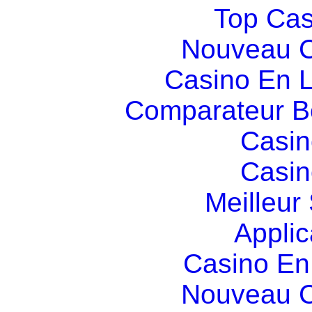
Top Cas
Casino En
Casino R
Meilleurs 
Nouveaux C
Casino En
Casin
Meilleur 
Top Cas
Nouveau C
Casino En L