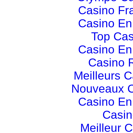
Casino E
Casino Sans Dép
Cresus
Meilleur Casi
Casino E
Meilleu
Casino E
Olympe Ca
Casino Fr
Casino En