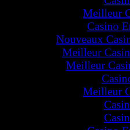
Meilleur 
Casino E
Nouveaux Casin
Meilleur Casi
Meilleur Casi
Casin
Meilleur 
Casin
Casin