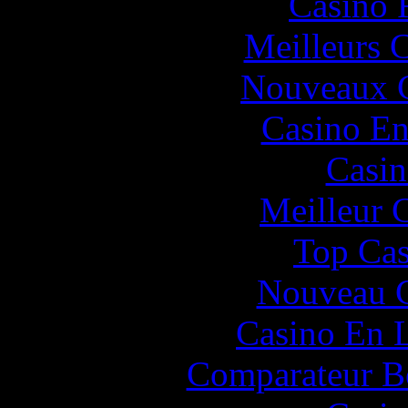
Casino 
Meilleurs 
Nouveaux C
Casino En
Casin
Meilleur 
Top Cas
Nouveau C
Casino En L
Comparateur B