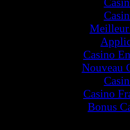
Casin
Casin
Meilleur
Applic
Casino En
Nouveau C
Casin
Casino Fr
Bonus Ca