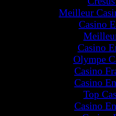
Cresus
Meilleur Casi
Casino E
Meilleu
Casino E
Olympe Ca
Casino Fr
Casino En
Top Cas
Casino En