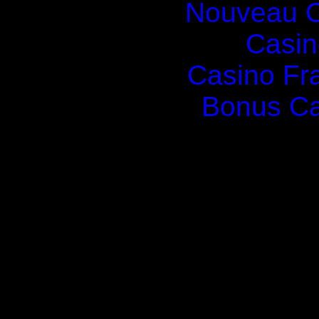
Nouveau C
Casin
Casino Fr
Bonus Ca