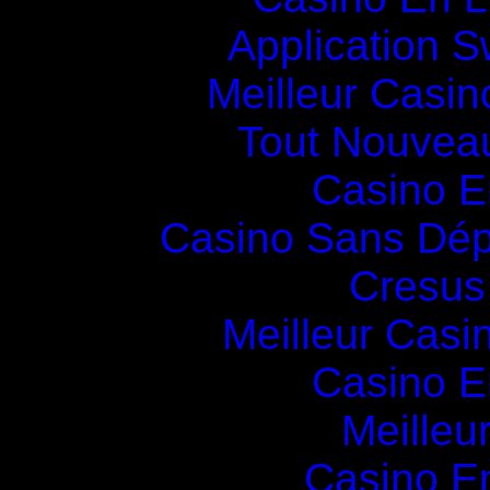
Application 
Meilleur Casin
Tout Nouvea
Casino E
Casino Sans Dép
Cresus
Meilleur Casi
Casino E
Meilleu
Casino E