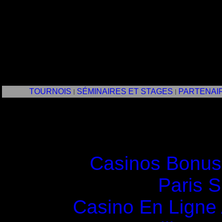
MADRID Le 05/01/13 BARCA / ESPANYOL Le 26/01/13
Le 09/02/13 BARCA / GETAFE Le 23/02/13 BARCA / SE
BARCA / LA COROGNE Le 06/04/13 BARCA / MALLO
BARCA / LEVANTE Le 04/05/13 BARCA / BETIS Le 1
VALLADOLID Le 01/06/13 BARCA / MALAGA
TOURNOIS
SÉMINAIRES ET STAGES
PARTENAI
Qual
Casinos Bonus
Paris S
Casino En Ligne 