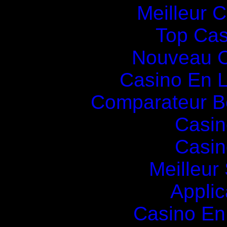
Meilleur 
Top Cas
Nouveau C
Casino En L
Comparateur B
Casin
Casin
Meilleur
Applic
Casino En