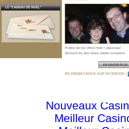
LOKO SPORT EVENEMENTS
Qual
NOS PRESTATIONS TYPES
l'événementiel sportif, conçue 
Relations publiques
événement majeur". Elle est à l
Stages sportifs
d'activité et de taille différente
Comité d'entreprises/Club sportif
Casinos Bonus
diverses prestations, comme l'o
Prestation sur mesure
match de football ou de rugby 
Prestation à l'étranger
Paris S
Tournois
LOKO SPORT EVENEMENTS
Casino En Ligne 
prestations de relations publiqu
CONTACT
tournois de foot, de rugby et au
William LOKO
Meilleur 
dans le cadre de votre activité
Tél. : +33 6 87 81 46 06
contact@lokosportevenements.com
PARTICULIERS
Casino En L
LE "CADEAU DE NOËL"
Casino En L
Casin