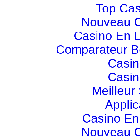
Top Cas
Casino En
Casino R
Meilleurs 
Nouveaux C
Casino En
Casin
Meilleur 
Top Cas
Nouveau C
Casino En L