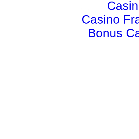
Comparateur B
Casin
Casin
Meilleur
Applic
Casino En
Nouveau C
Casin
Casino Fr
Bonus Ca