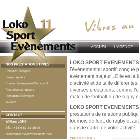
ACCUEIL
L'AGENCE
FC BARCELONE / INTER DE MILAN
2/10/2019
EN SAVOIR PLUS