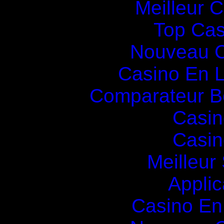
Meilleur 
Top Cas
Nouveau C
Casino En L
Comparateur B
Casin
Casin
Meilleur
Applic
Casino En