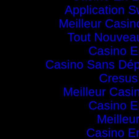
Application 
Meilleur Casin
Tout Nouvea
Casino E
Casino Sans Dép
Cresus
Meilleur Casi
Casino E
Meilleu
Casino E