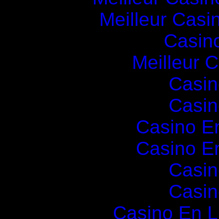
Meilleur Casi
Casin
Meilleur 
Casin
Casin
Casino E
Casino E
Casin
Casin
Casino En Li