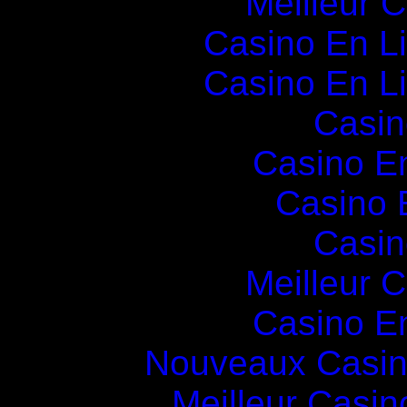
Meilleur 
Casino En L
Casino En L
Casin
Casino E
Casino 
Casin
Meilleur 
Casino E
Nouveaux Casin
Meilleur Casin