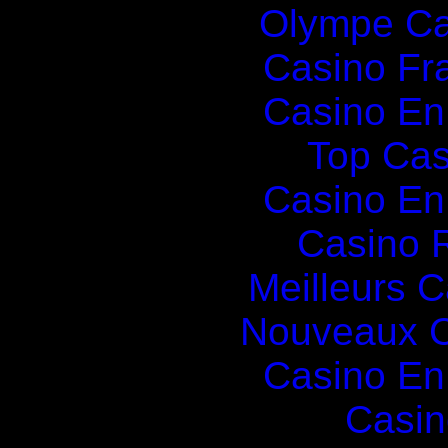
Olympe Ca
Casino Fr
Casino En
Top Cas
Casino En
Casino R
Meilleurs 
Nouveaux C
Casino En
Casin