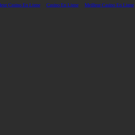
leur Casino En Ligne
Casino En Ligne
Meilleur Casino En Ligne