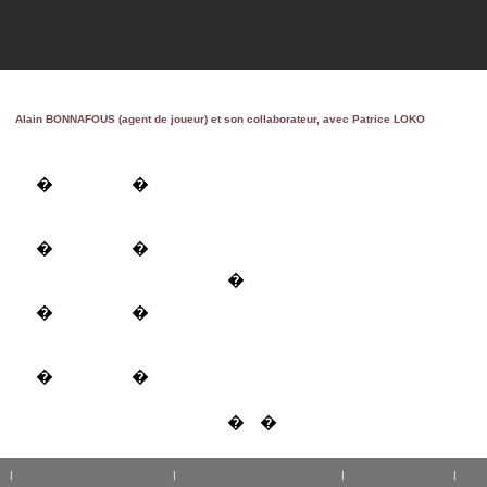
Alain BONNAFOUS (agent de joueur) et son collaborateur, avec Patrice LOKO
�
�
�
�
�
�
�
�
�
�
�
|
|
|
|