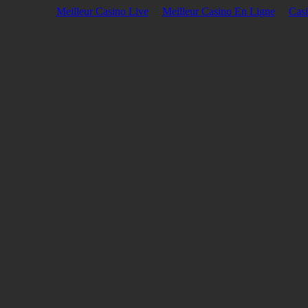
Meilleur Casino Live
Meilleur Casino En Ligne
Cas