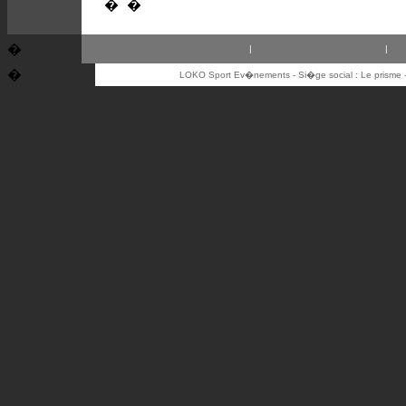
�
�
�
|
|
�
LOKO Sport Ev�nements - Si�ge social : Le prism