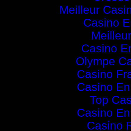
Meilleur Casi
Casino E
Meilleu
Casino E
Olympe Ca
Casino Fr
Casino En
Top Cas
Casino En
Casino R