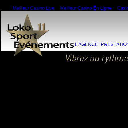
Meilleur Casino Live
Meilleur Casino En Ligne
Casi
L'AGENCE
PRESTATIO
PRESTATIONS VIP
LOKO SPOR
vous propose 
Vous souhaitez inviter vos
lors de di
principaux clients et fournisseurs,
sportifs, par
récompenser vos meilleurs
ou plusieurs
collaborateurs ?
PATRICE L
FRANÇAIS) vo
de ces soiré