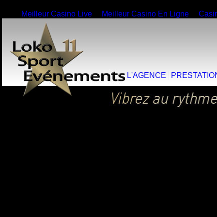
Meilleur Casino Live
Meilleur Casino En Ligne
Casi
L'AGENCE
PRESTATIO
PSG - LYON -
Le 2/10/2011