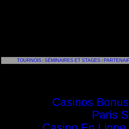
P
TOURNOIS
SÉMINAIRES ET STAGES
PARTENAI
Qual
Casinos Bonus
Paris S
Casino En Ligne 