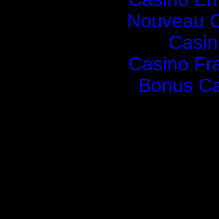
Nouveau C
Casin
Casino Fr
Bonus Ca