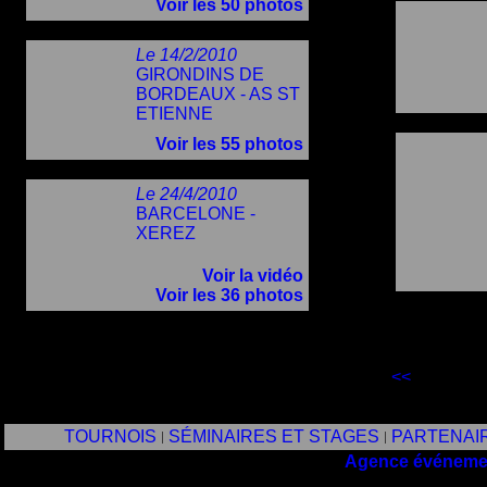
Voir les 50 photos
Le 14/2/2010
GIRONDINS DE
BORDEAUX - AS ST
ETIENNE
Voir les 55 photos
Le 24/4/2010
BARCELONE -
XEREZ
Voir la vidéo
Voir les 36 photos
<<
Page 
TOURNOIS
SÉMINAIRES ET STAGES
PARTENAI
Agence événemen