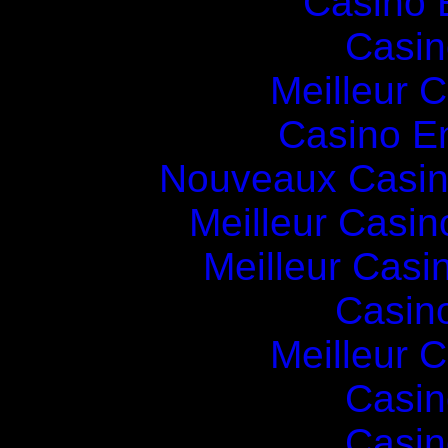
Casino 
Casin
Meilleur 
Casino E
Nouveaux Casin
Meilleur Casin
Meilleur Casi
Casin
Meilleur 
Casin
Casin