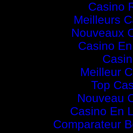
Casino R
Meilleurs 
Nouveaux C
Casino En
Casin
Meilleur 
Top Cas
Nouveau C
Casino En L
Comparateur B