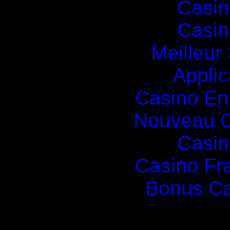
Casin
Casin
Meilleur
Applic
Casino En
Nouveau C
Casin
Casino Fr
Bonus Ca