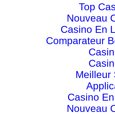
Top Cas
Nouveau C
Casino En L
Comparateur B
Casin
Casin
Meilleur
Applic
Casino En
Nouveau C