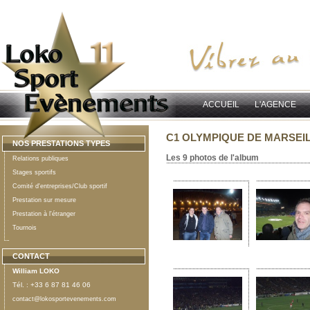
ACCUEIL
L'AGENCE
C1 OLYMPIQUE DE MARSEILL
Qual
NOS PRESTATIONS TYPES
Les 9 photos de l'album
Relations publiques
Stages sportifs
Comité d'entreprises/Club sportif
Casinos Bonus
Prestation sur mesure
Prestation à l'étranger
Paris S
Tournois
Casino En Ligne 
CONTACT
William LOKO
Meilleur 
Tél. : +33 6 87 81 46 06
contact@lokosportevenements.com