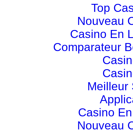
Top Cas
Nouveau C
Casino En L
Comparateur B
Casin
Casin
Meilleur
Applic
Casino En
Nouveau C