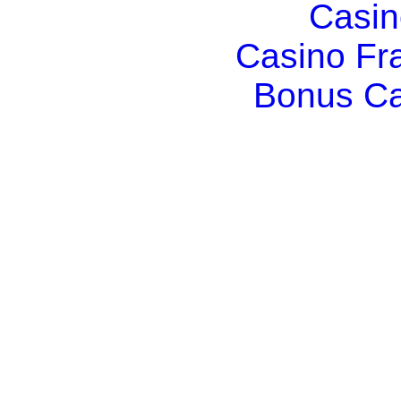
Casin
Casino Fr
Bonus Ca