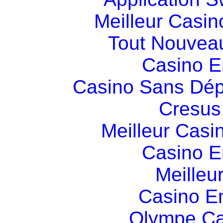
Meilleur Casin
Tout Nouvea
Casino E
Casino Sans Dép
Cresus
Meilleur Casi
Casino E
Meilleu
Casino E
Olympe Ca