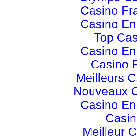
Casino Fr
Casino En
Top Cas
Casino En
Casino R
Meilleurs 
Nouveaux C
Casino En
Casin
Meilleur 