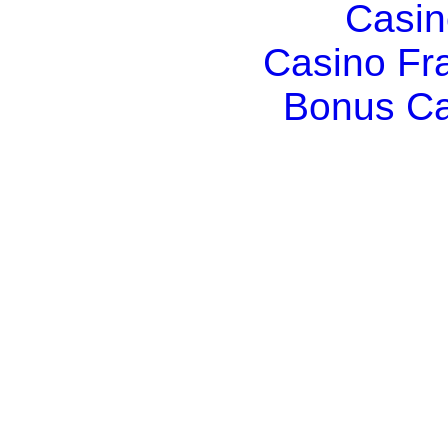
Casin
Casino Fr
Bonus Ca