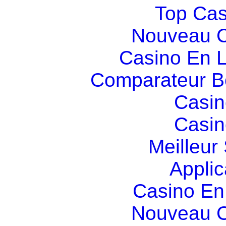
Top Cas
Nouveau C
Casino En L
Comparateur B
Casin
Casin
Meilleur
Applic
Casino En
Nouveau C