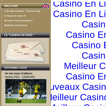
Casino En L
WELCOME
Casino En L
Loko Sport Events : The best way
to discover some of
Casin
Europe's most prestigious
Stadiums and Arenas.
Casino E
LE "CADEAU DE NOËL"
Casino 
Casin
Meilleur 
SOUVENEZ-VOUS
Casino E
Un but venu d'ailleurs
Nantes-PSG - 19/08/1994
Nouveaux Casin
Meilleur Casin