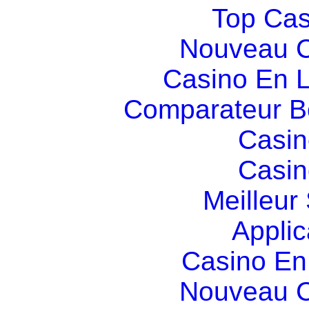
Top Cas
Nouveau C
Casino En L
Comparateur B
Casin
Casin
Meilleur
Applic
Casino En
Nouveau C