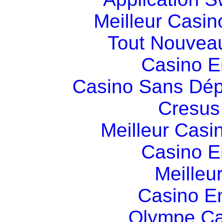
Meilleur Casin
Tout Nouvea
Casino E
Casino Sans Dép
Cresus
Meilleur Casi
Casino E
Meilleu
Casino E
Olympe Ca