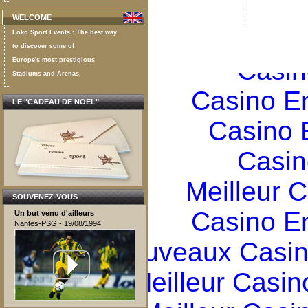
Casino En L
WELCOME
Casino En L
Loko Sport Events : The best way
to discover some of
Casin
Europe's most prestigious
Stadiums and Arenas.
Casino E
LE "CADEAU DE NOËL"
Casino 
Casin
Meilleur 
SOUVENEZ-VOUS
Casino E
Un but venu d'ailleurs
Nantes-PSG - 19/08/1994
Nouveaux Casin
Meilleur Casin