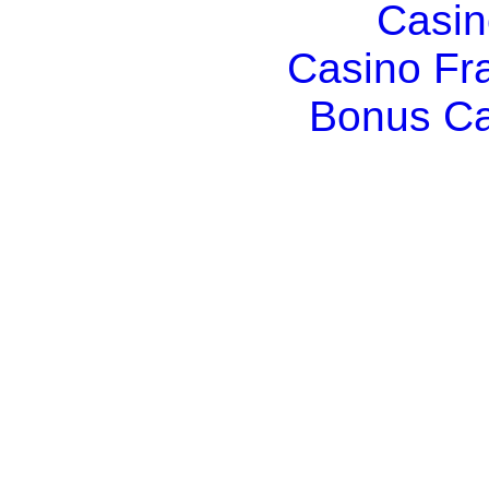
Casin
Casino Fr
Bonus Ca