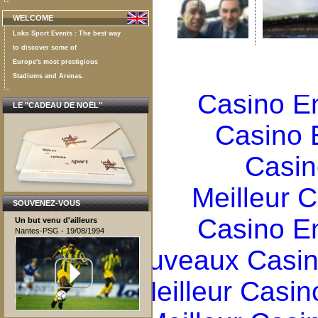
Casino En L
WELCOME
Casino En L
Loko Sport Events : The best way
to discover some of
Casin
Europe's most prestigious
Stadiums and Arenas.
Casino E
LE "CADEAU DE NOËL"
Casino 
Casin
Meilleur 
SOUVENEZ-VOUS
Casino E
Un but venu d'ailleurs
Nantes-PSG - 19/08/1994
Nouveaux Casin
Meilleur Casin