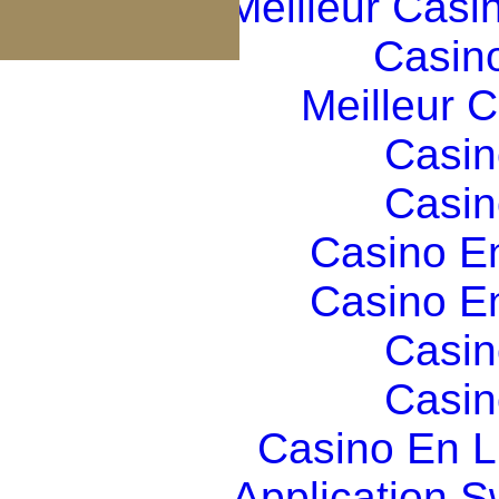
Meilleur Casi
Casin
Meilleur 
Casin
Casin
Casino E
Casino E
Casin
Casin
Casino En Li
Application 