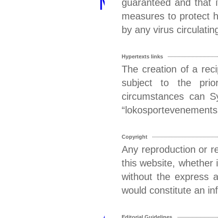
Meilleur Casi
guaranteed and that it
measures to protect h
Casin
by any virus circulatin
Meilleur 
Hypertexts links
Casin
The creation of a rec
subject to the pri
Casin
circumstances can Sy
Casino E
“lokosportevenements.
Casino E
Copyright
Casin
Any reproduction or r
this website, whether 
Casin
without the express au
would constitute an in
Casino En Li
Application 
Editorial Guidelines