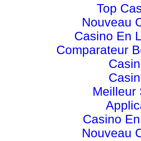
Top Cas
Nouveau C
Casino En L
Comparateur B
Casin
Casin
Meilleur
Applic
Casino En
Nouveau C