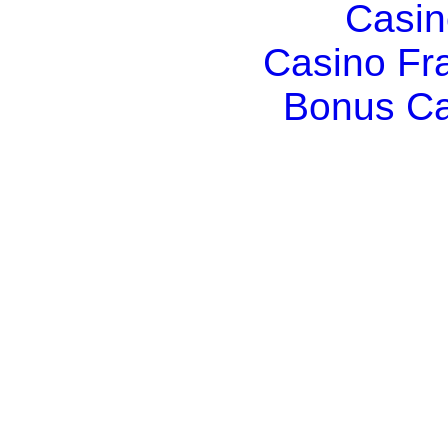
Casin
Casino Fr
Bonus Ca